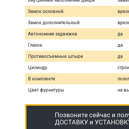
Внутреннее наполнение двери
замк
Замок основной
врез
Замок дополнительный
врез
Автономная задвижка
да
Глазок
да
Противосъемные штыри
да
Цилиндр
стро
В комплекте
полот
Цвет фурнитуры
на в
Позвоните сейчас и пол
ДОСТАВКУ и УСТАНОВК