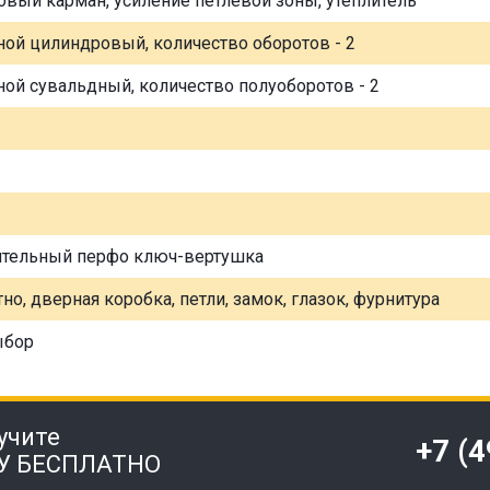
овый карман, усиление петлевой зоны, утеплитель
ной цилиндровый, количество оборотов - 2
ной сувальдный, количество полуоборотов - 2
ительный перфо ключ-вертушка
но, дверная коробка, петли, замок, глазок, фурнитура
ыбор
учите
+7 (
У БЕСПЛАТНО