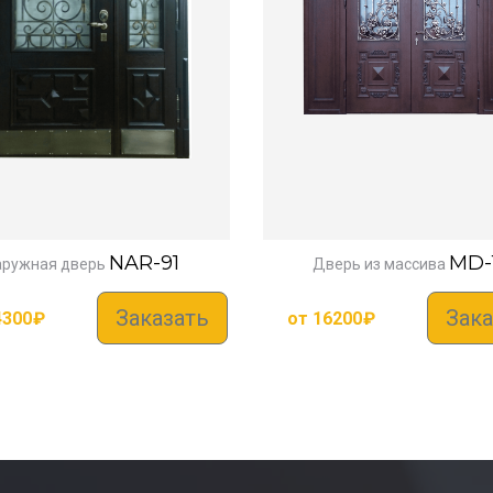
NAR-91
MD-
аружная дверь
Дверь из массива
Заказать
Зака
4300
₽
от
16200
₽