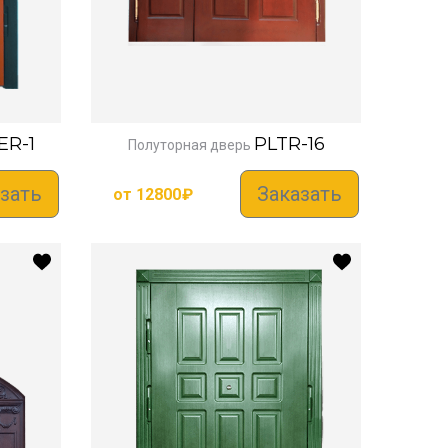
ER-1
PLTR-16
Полуторная дверь
зать
Заказать
от
12800
₽