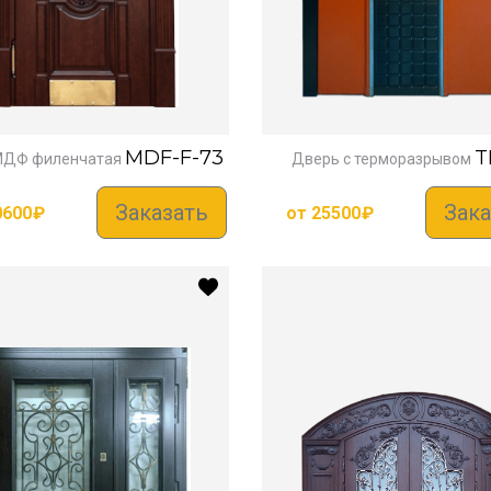
MDF-F-73
T
МДФ филенчатая
Дверь с терморазрывом
Заказать
Зака
0600
₽
от
25500
₽