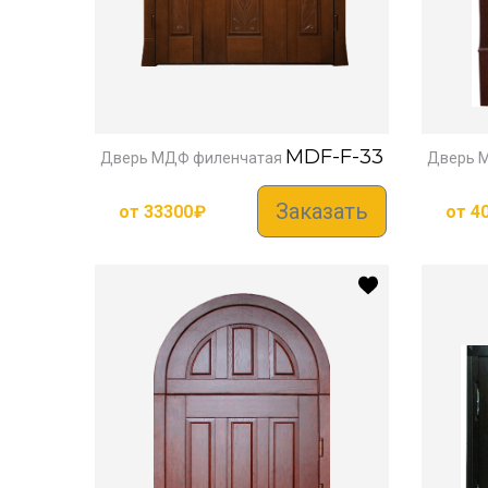
MDF-F-33
Дверь МДФ филенчатая
Дверь 
Заказать
от
33300
₽
от
4