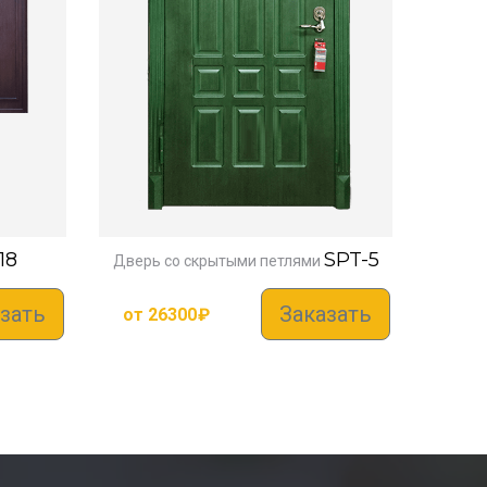
18
SPT-5
Дверь со скрытыми петлями
зать
Заказать
от
26300
₽