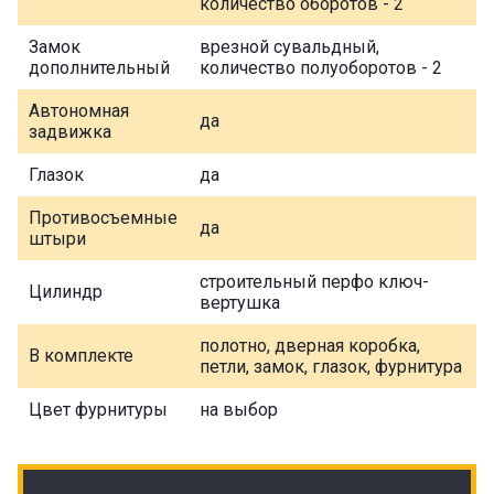
количество оборотов - 2
Замок
врезной сувальдный,
дополнительный
количество полуоборотов - 2
Автономная
да
задвижка
Глазок
да
Противосъемные
да
штыри
строительный перфо ключ-
Цилиндр
вертушка
полотно, дверная коробка,
В комплекте
петли, замок, глазок, фурнитура
Цвет фурнитуры
на выбор