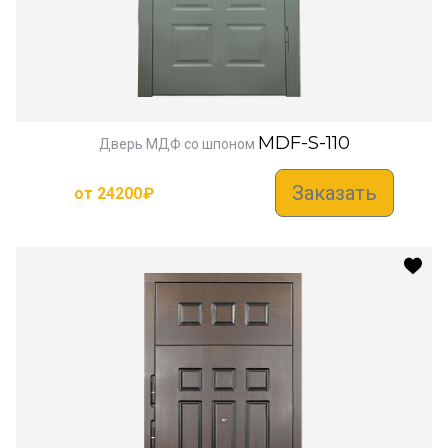
MDF-S-110
Дверь МДФ со шпоном
Заказать
от
24200
₽