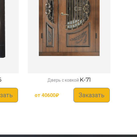
6
K-71
Дверь с ковкой
зать
Заказать
от
40600
₽