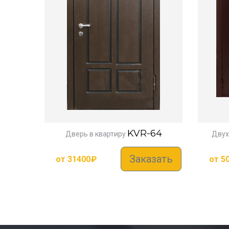
KVR-64
Дверь в квартиру
Двух
Заказать
от
31400
₽
от
5