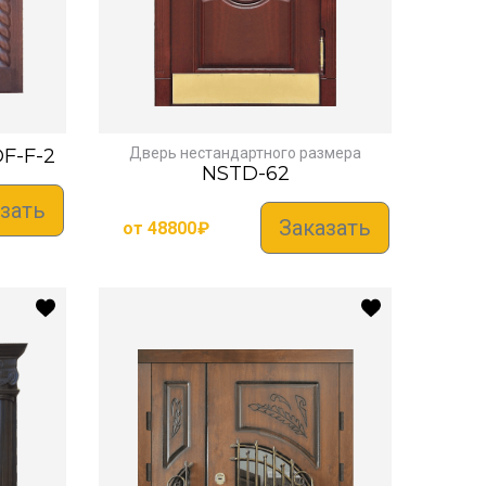
F-F-2
Дверь нестандартного размера
NSTD-62
зать
Заказать
от
48800
₽