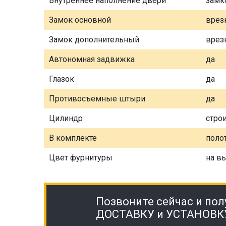
Внутреннее наполнение двери
замк
Замок основной
врез
Замок дополнительный
врез
Автономная задвижка
да
Глазок
да
Противосъемные штыри
да
Цилиндр
стро
В комплекте
полот
Цвет фурнитуры
на в
Позвоните сейчас и пол
ДОСТАВКУ и УСТАНОВК