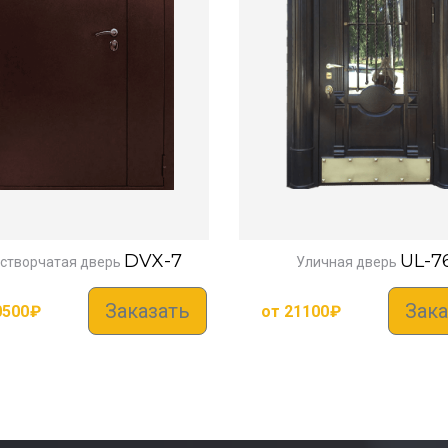
DVX-7
UL-7
створчатая дверь
Уличная дверь
Заказать
Зака
0500
₽
от
21100
₽