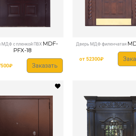
MDF-
MD
 МДФ с пленкой ПВХ
Дверь МДФ филенчатая
PFX-18
Зака
от
52300
₽
Заказать
7500
₽