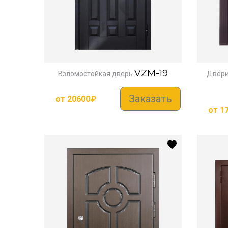
VZM-19
Взломостойкая дверь
Двери
Заказать
от
20600
₽
от
1