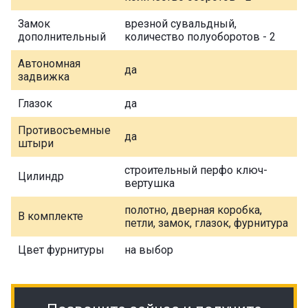
Замок
врезной сувальдный,
дополнительный
количество полуоборотов - 2
Автономная
да
задвижка
Глазок
да
Противосъемные
да
штыри
строительный перфо ключ-
Цилиндр
вертушка
полотно, дверная коробка,
В комплекте
петли, замок, глазок, фурнитура
Цвет фурнитуры
на выбор