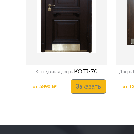
KOTJ-70
Коттеджная дверь
Дверь 
Заказать
от
58900
₽
от
1