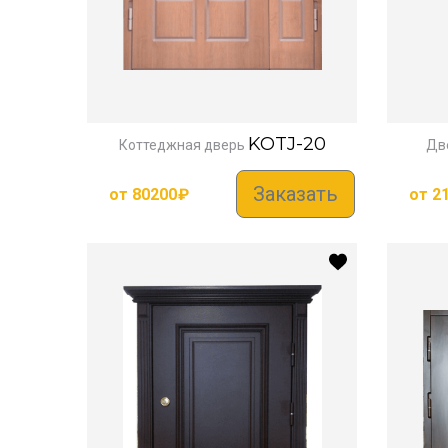
KOTJ-20
Коттеджная дверь
Две
Заказать
от
80200
₽
от
2