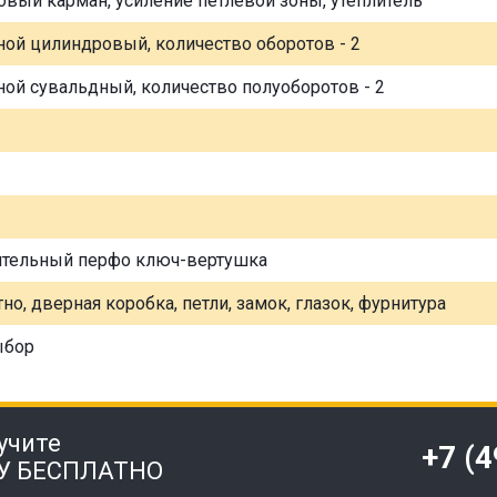
овый карман, усиление петлевой зоны, утеплитель
ной цилиндровый, количество оборотов - 2
ной сувальдный, количество полуоборотов - 2
ительный перфо ключ-вертушка
но, дверная коробка, петли, замок, глазок, фурнитура
ыбор
учите
+7 (
У БЕСПЛАТНО