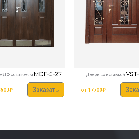
MDF-S-27
VST
МДФ со шпоном
Дверь со вставкой
Заказать
Зака
3500
₽
от
17700
₽