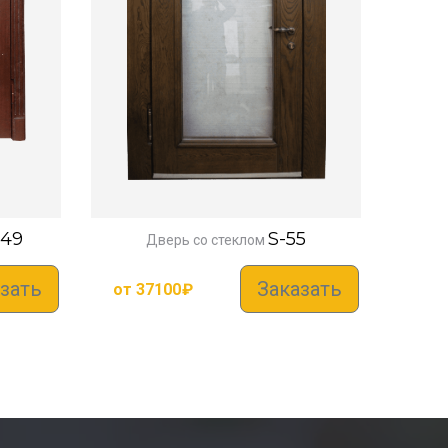
-49
S-55
Дверь со стеклом
зать
Заказать
от
37100
₽