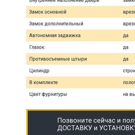
Внутреннее наполнение двери
замк
Замок основной
врез
Замок дополнительный
врез
Автономная задвижка
да
Глазок
да
Противосъемные штыри
да
Цилиндр
стро
В комплекте
полот
Цвет фурнитуры
на в
Позвоните сейчас и пол
ДОСТАВКУ и УСТАНОВК