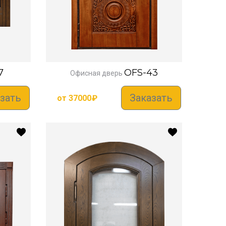
7
OFS-43
Офисная дверь
зать
Заказать
от
37000
₽