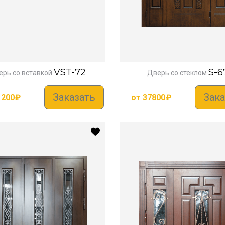
VST-72
S-6
рь со вставкой
Дверь со стеклом
Заказать
Зака
1200
₽
от
37800
₽