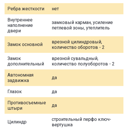
Ребра жесткости
нет
Внутреннее
замковый карман, усиление
наполнение
петлевой зоны, утеплитель
двери
врезной цилиндровый,
Замок основной
количество оборотов - 2
Замок
врезной сувальдный,
дополнительный
количество полуоборотов - 2
Автономная
да
задвижка
Глазок
да
Противосъемные
да
штыри
строительный перфо ключ-
Цилиндр
вертушка