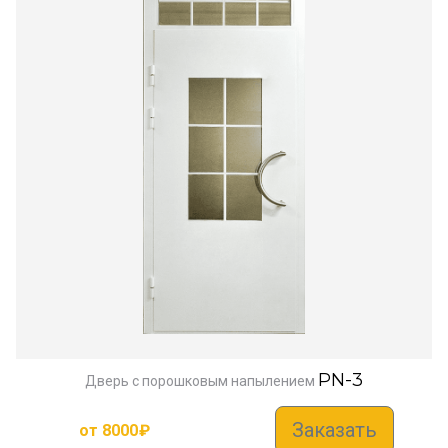
PN-3
Дверь с порошковым напылением
Заказать
от
8000
₽