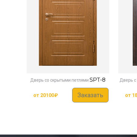
SPT-8
Дверь со скрытыми петлями
Дверь с
Заказать
от
20100
₽
от
1