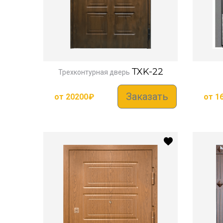
TXK-22
Трехконтурная дверь
Заказать
от
20200
₽
от
1