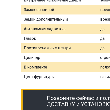
Внутреннее наполнение двери
замк
Замок основной
врез
Замок дополнительный
врез
Автономная задвижка
да
Глазок
да
Противосъемные штыри
да
Цилиндр
стро
В комплекте
полот
Цвет фурнитуры
на в
Позвоните сейчас и пол
ДОСТАВКУ и УСТАНОВК