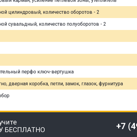
овый карман, усиление петлевой зоны, утеплитель
ной цилиндровый, количество оборотов - 2
ной сувальдный, количество полуоборотов - 2
ительный перфо ключ-вертушка
но, дверная коробка, петли, замок, глазок, фурнитура
ыбор
учите
+7 (
У БЕСПЛАТНО