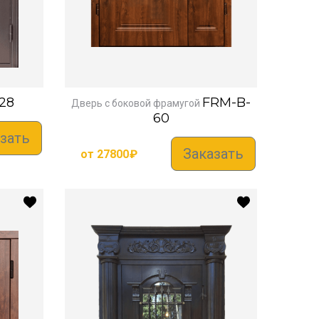
28
FRM-B-
Дверь с боковой фрамугой
60
зать
Заказать
от
27800
₽