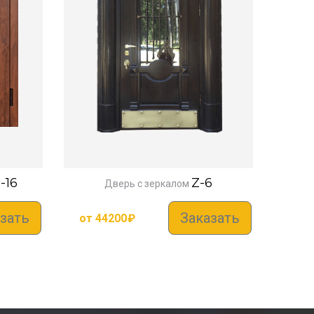
-16
Z-6
Дверь с зеркалом
зать
Заказать
от
44200
₽