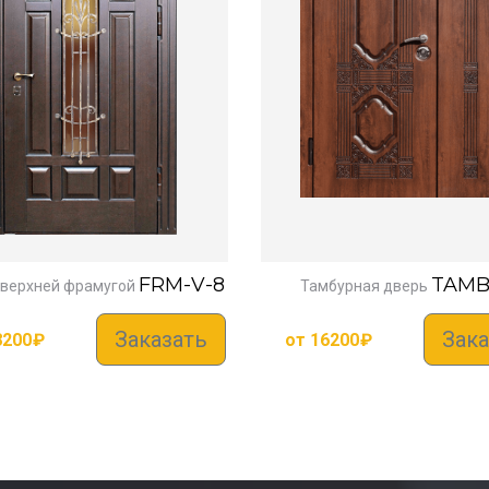
FRM-V-8
TAMB
 верхней фрамугой
Тамбурная дверь
Заказать
Зака
8200
₽
от
16200
₽