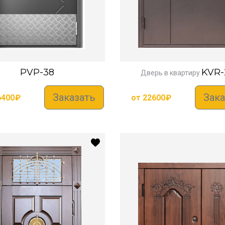
PVP-38
KVR-
Дверь в квартиру
Заказать
Зака
6400
₽
от
22600
₽