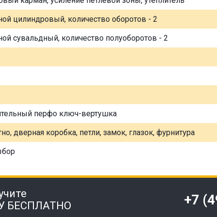
овый карман, усиление петлевой зоны, утеплитель
ной цилиндровый, количество оборотов - 2
ной сувальдный, количество полуоборотов - 2
ительный перфо ключ-вертушка
но, дверная коробка, петли, замок, глазок, фурнитура
ыбор
учите
+7 (
У БЕСПЛАТНО