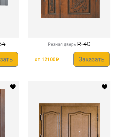
64
R-40
Резная дверь
зать
Заказать
от
12100
₽