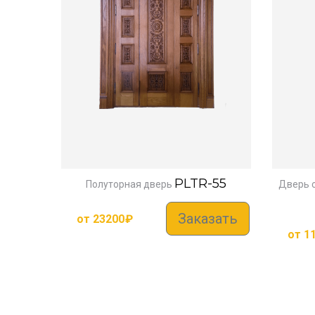
PLTR-55
Полуторная дверь
Дверь 
Заказать
от
23200
₽
от
1