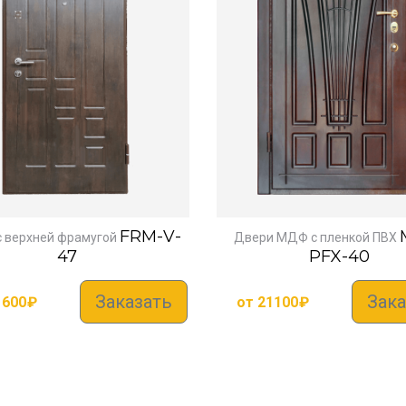
FRM-V-
с верхней фрамугой
Двери МДФ с пленкой ПВХ
47
PFX-40
Заказать
Зака
1600
₽
от
21100
₽