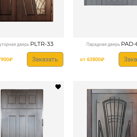
PLTR-33
PAD-
уторная дверь
Парадная дверь
Заказать
Зака
7900
₽
от
63800
₽