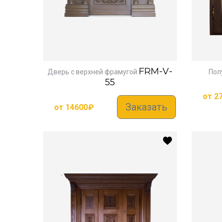
FRM-V-
Дверь с верхней фрамугой
Пол
55
от
2
Заказать
от
14600
₽