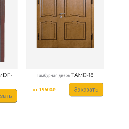
MDF-
TAMB-18
Тамбурная дверь
Заказать
от
19600
₽
зать