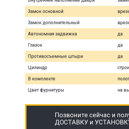
Внутреннее наполнение двери
замк
Замок основной
врез
Замок дополнительный
врез
Автономная задвижка
да
Глазок
да
Противосъемные штыри
да
Цилиндр
стро
В комплекте
полот
Цвет фурнитуры
на в
Позвоните сейчас и пол
ДОСТАВКУ и УСТАНОВК