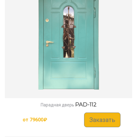
PAD-112
Парадная дверь
Заказать
от
79600
₽