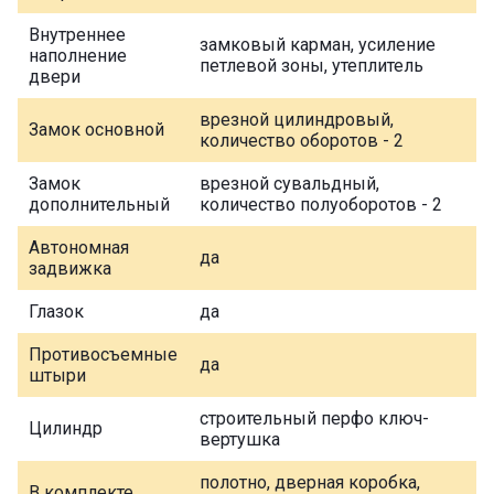
Внутреннее
замковый карман, усиление
наполнение
петлевой зоны, утеплитель
двери
врезной цилиндровый,
Замок основной
количество оборотов - 2
Замок
врезной сувальдный,
дополнительный
количество полуоборотов - 2
Автономная
да
задвижка
Глазок
да
Противосъемные
да
штыри
строительный перфо ключ-
Цилиндр
вертушка
полотно, дверная коробка,
В комплекте