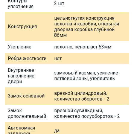
Контуры
2 шт
уплотнения
цельногнутая конструкция
полотна и коробки, открытая
Конструкция
дверная коробка глубиной
86мм
Утепление
полотно, пенопласт 53мм
Ребра жесткости
нет
Внутреннее
замковый карман, усиление
наполнение
петлевой зоны, утеплитель
двери
врезной цилиндровый,
Замок основной
количество оборотов - 2
Замок
врезной сувальдный,
дополнительный
количество полуоборотов - 2
Автономная
да
задвижка