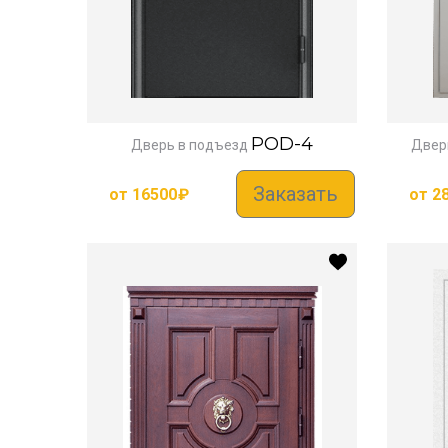
POD-4
Дверь в подъезд
Двер
Заказать
от
16500
₽
от
2