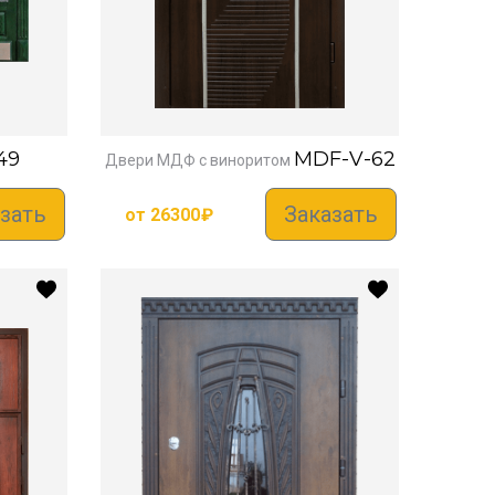
49
MDF-V-62
Двери МДФ с виноритом
зать
Заказать
от
26300
₽