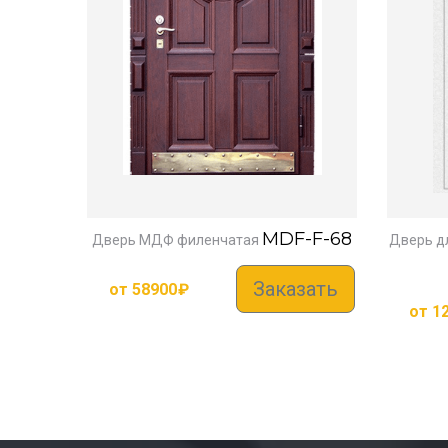
MDF-F-68
Дверь МДФ филенчатая
Дверь д
Заказать
от
58900
₽
от
1