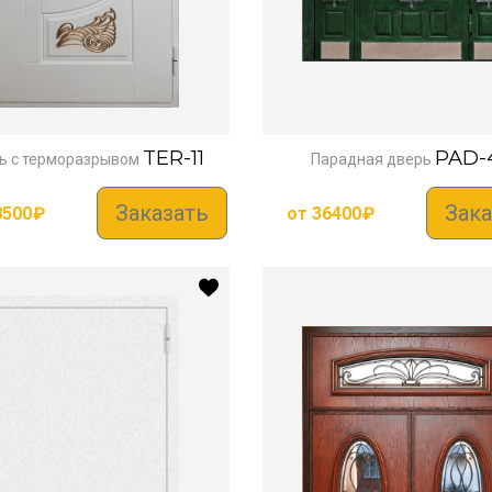
TER-11
PAD-
ь с терморазрывом
Парадная дверь
Заказать
Зака
8500
₽
от
36400
₽