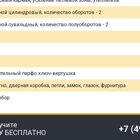
овый карман, усиление петлевой зоны, утеплитель
ной цилиндровый, количество оборотов - 2
ной сувальдный, количество полуоборотов - 2
ительный перфо ключ-вертушка
но, дверная коробка, петли, замок, глазок, фурнитура
ыбор
учите
+7 (
У БЕСПЛАТНО