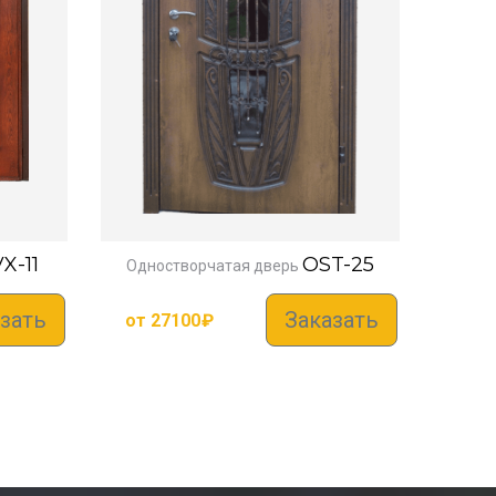
X-11
OST-25
Одностворчатая дверь
зать
Заказать
от
27100
₽