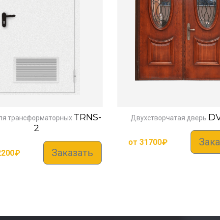
TRNS-
DV
ля трансформаторных
Двухстворчатая дверь
2
Зака
от
31700
₽
Заказать
2200
₽