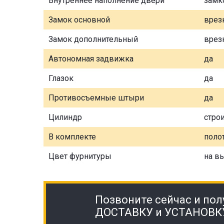
Внутреннее наполнение двери
замк
Замок основной
врез
Замок дополнительный
врез
Автономная задвижка
да
Глазок
да
Противосъемные штыри
да
Цилиндр
стро
В комплекте
полот
Цвет фурнитуры
на в
Позвоните сейчас и пол
ДОСТАВКУ и УСТАНОВК