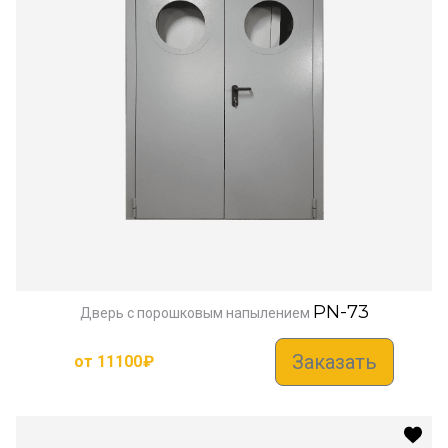
PN-73
Дверь с порошковым напылением
Заказать
от
11100
₽