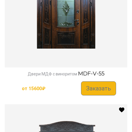
MDF-V-55
Двери МДФ с виноритом
Заказать
от
15600
₽