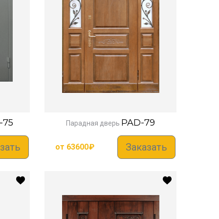
-75
PAD-79
Парадная дверь
зать
Заказать
от
63600
₽