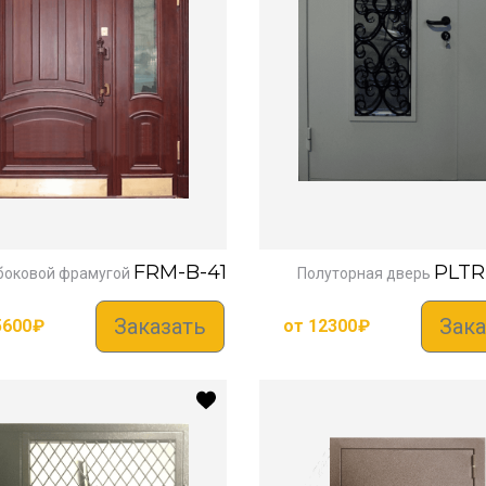
FRM-B-41
PLTR
боковой фрамугой
Полуторная дверь
Заказать
Зака
5600
₽
от
12300
₽