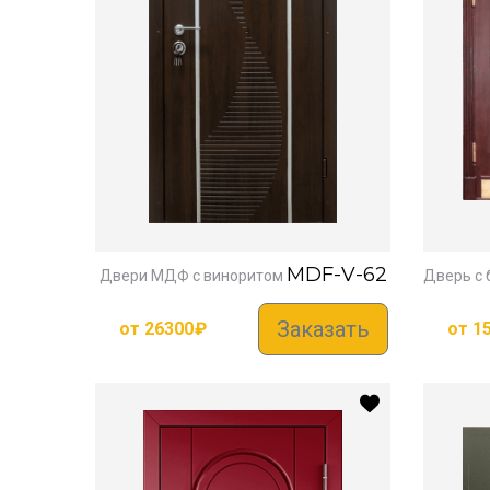
MDF-V-62
Двери МДФ с виноритом
Дверь с 
Заказать
от
26300
₽
от
1