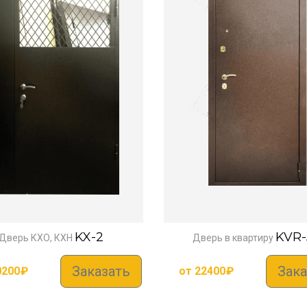
KX-2
KVR-
Дверь КХО, КХН
Дверь в квартиру
Заказать
Зака
0200
₽
от
22400
₽