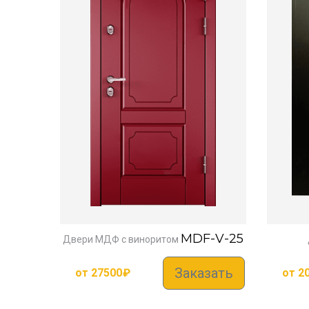
MDF-V-25
Двери МДФ с виноритом
Заказать
от
27500
₽
от
2