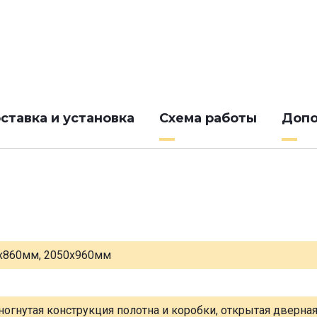
ставка и установка
Схема работы
Допо
х860мм, 2050х960мм
ногнутая конструкция полотна и коробки, открытая дверна