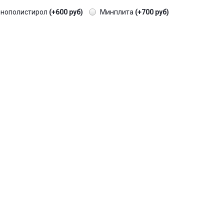
енополистирол
(+600 руб)
Минплита
(+700 руб)