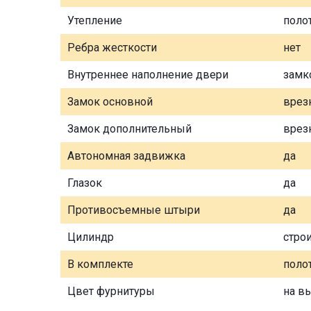
Утепление
поло
Ребра жесткости
нет
Внутреннее наполнение двери
замк
Замок основной
врез
Замок дополнительный
врез
Автономная задвижка
да
Глазок
да
Противосъемные штыри
да
Цилиндр
стро
В комплекте
полот
Цвет фурнитуры
на в