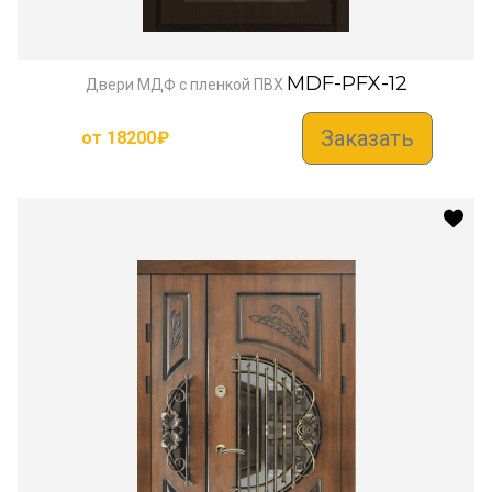
MDF-PFX-12
Двери МДФ с пленкой ПВХ
Заказать
от
18200
₽