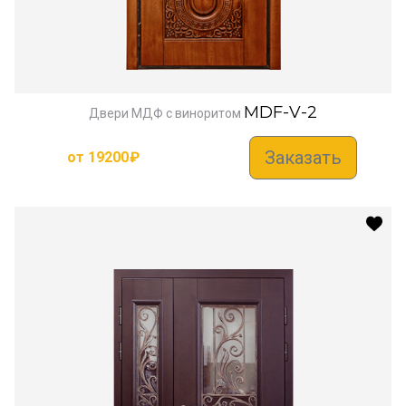
MDF-V-2
Двери МДФ с виноритом
Заказать
от
19200
₽