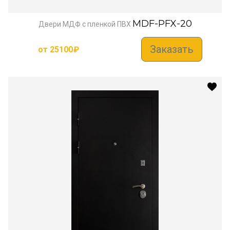
MDF-PFX-20
Двери МДФ с пленкой ПВХ
Заказать
от
25100
₽