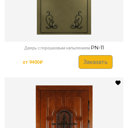
PN-11
Дверь с порошковым напылением
Заказать
от
9400
₽