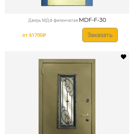
MDF-F-30
Дверь МДФ филенчатая
Заказать
от
61700
₽