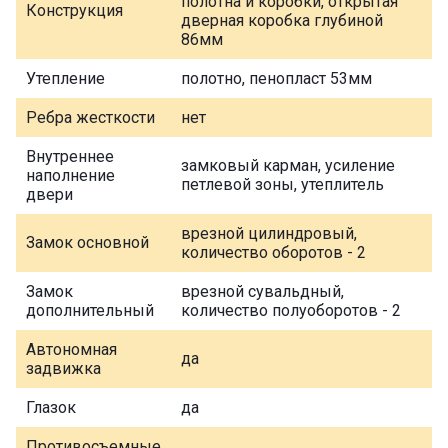
полотна и коробки, открытая
Конструкция
дверная коробка глубиной
86мм
Утепление
полотно, пенопласт 53мм
Ребра жесткости
нет
Внутреннее
замковый карман, усиление
наполнение
петлевой зоны, утеплитель
двери
врезной цилиндровый,
Замок основной
количество оборотов - 2
Замок
врезной сувальдный,
дополнительный
количество полуоборотов - 2
Автономная
да
задвижка
Глазок
да
Противосъемные