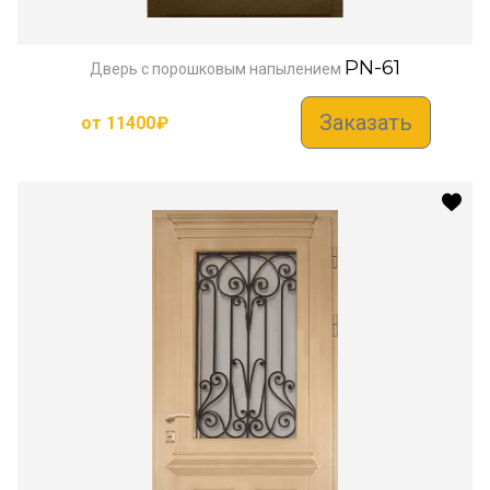
PN-61
Дверь с порошковым напылением
Заказать
от
11400
₽