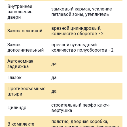
Внутреннее
замковый карман, усиление
наполнение
петлевой зоны, утеплитель
двери
врезной цилиндровый,
Замок основной
количество оборотов - 2
Замок
врезной сувальдный,
дополнительный
количество полуоборотов - 2
Автономная
да
задвижка
Глазок
да
Противосъемные
да
штыри
строительный перфо ключ-
Цилиндр
вертушка
полотно, дверная коробка,
В комплекте
петли, замок, глазок, фурнитура