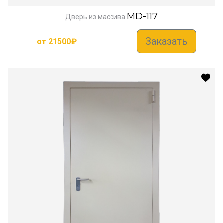
MD-117
Дверь из массива
Заказать
от
21500
₽