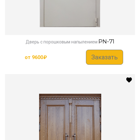
PN-71
Дверь с порошковым напылением
Заказать
от
9600
₽