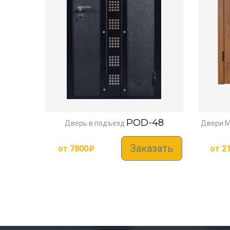
POD-48
Дверь в подъезд
Двери М
Заказать
от
7800
₽
от
2