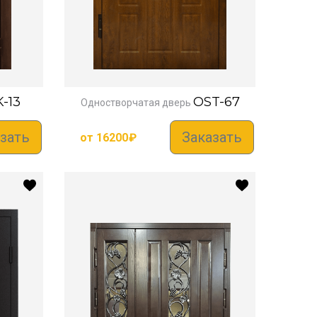
-13
OST-67
Одностворчатая дверь
зать
Заказать
от
16200
₽