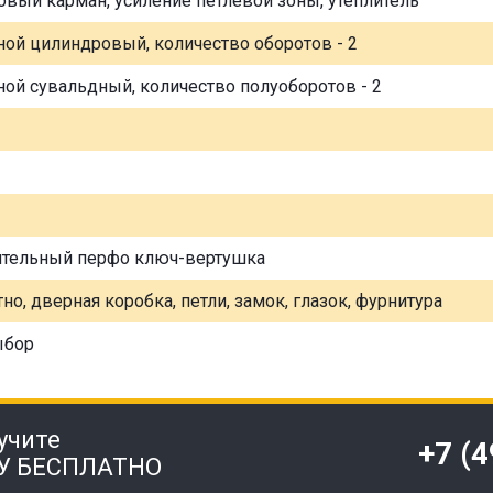
овый карман, усиление петлевой зоны, утеплитель
ной цилиндровый, количество оборотов - 2
ной сувальдный, количество полуоборотов - 2
ительный перфо ключ-вертушка
но, дверная коробка, петли, замок, глазок, фурнитура
ыбор
учите
+7 (
У БЕСПЛАТНО