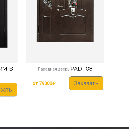
RM-B-
PAD-108
Парадная дверь
Заказать
от
79000
₽
зать