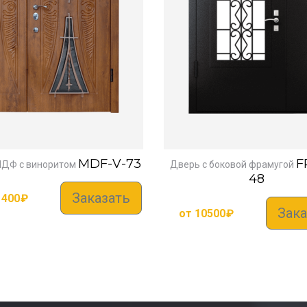
MDF-V-73
F
ДФ с виноритом
Дверь с боковой фрамугой
48
Заказать
1400
₽
Зака
от
10500
₽