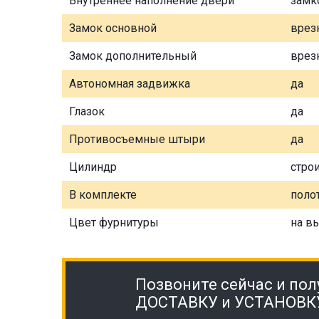
Внутреннее наполнение двери
замк
Замок основной
врез
Замок дополнительный
врез
Автономная задвижка
да
Глазок
да
Противосъемные штыри
да
Цилиндр
стро
В комплекте
полот
Цвет фурнитуры
на в
Позвоните сейчас и пол
ДОСТАВКУ и УСТАНОВК