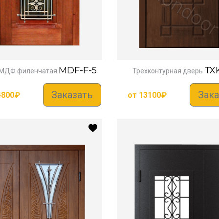
MDF-F-5
TXK
 МДФ филенчатая
Трехконтурная дверь
Заказать
Зака
4800
₽
от
13100
₽