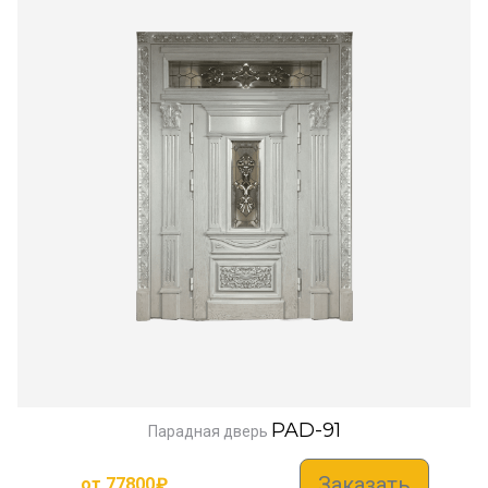
PAD-91
Парадная дверь
Заказать
от
77800
₽