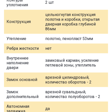
Контуры
2 шт
уплотнения
цельногнутая конструкция
полотна и коробки, открытая
Конструкция
дверная коробка глубиной
86мм
Утепление
полотно, пенопласт 53мм
Ребра жесткости
нет
Внутреннее
замковый карман, усиление
наполнение
петлевой зоны, утеплитель
двери
врезной цилиндровый,
Замок основной
количество оборотов - 2
Замок
врезной сувальдный,
дополнительный
количество полуоборотов - 2
Автономная
да
задвижка