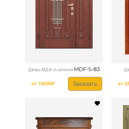
MDF-S-83
Дверь МДФ со шпоном
Дв
Заказать
от
16500
₽
от
2