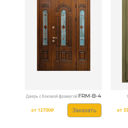
FRM-B-4
Дверь с боковой фрамугой
Заказать
от
12700
₽
от
3