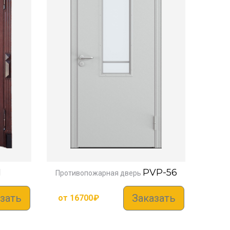
1
PVP-56
Противопожарная дверь
зать
Заказать
от
16700
₽