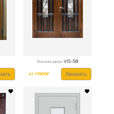
VIS-58
Высокая дверь
зать
Заказать
от
19900
₽