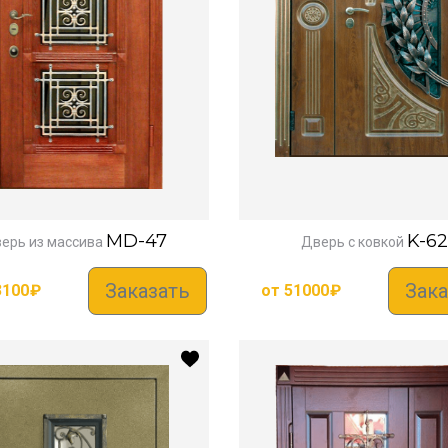
MD-47
K-62
ерь из массива
Дверь с ковкой
Заказать
Зака
3100
₽
от
51000
₽