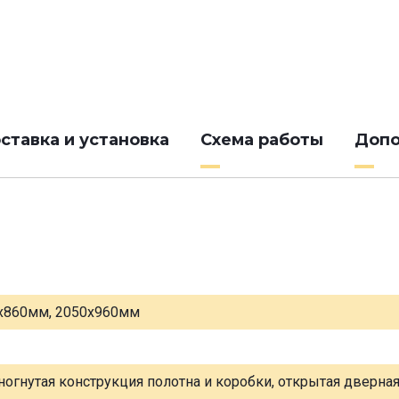
ставка и установка
Схема работы
Допо
х860мм, 2050х960мм
ногнутая конструкция полотна и коробки, открытая дверна