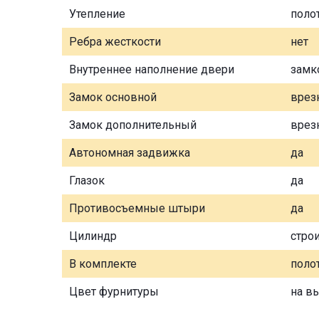
Утепление
поло
Ребра жесткости
нет
Внутреннее наполнение двери
замк
Замок основной
врез
Замок дополнительный
врез
Автономная задвижка
да
Глазок
да
Противосъемные штыри
да
Цилиндр
стро
В комплекте
полот
Цвет фурнитуры
на в