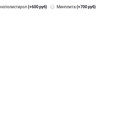
енополистирол
(+600 руб)
Минплита
(+700 руб)