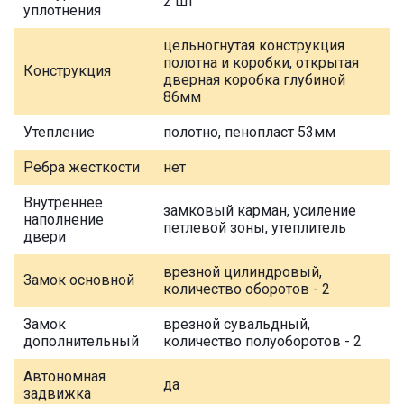
2 шт
уплотнения
цельногнутая конструкция
полотна и коробки, открытая
Конструкция
дверная коробка глубиной
86мм
Утепление
полотно, пенопласт 53мм
Ребра жесткости
нет
Внутреннее
замковый карман, усиление
наполнение
петлевой зоны, утеплитель
двери
врезной цилиндровый,
Замок основной
количество оборотов - 2
Замок
врезной сувальдный,
дополнительный
количество полуоборотов - 2
Автономная
да
задвижка