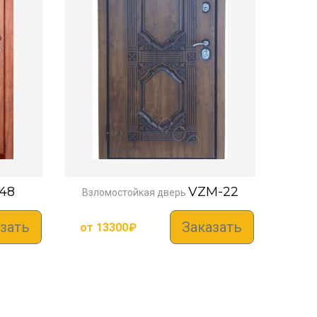
48
VZM-22
Взломостойкая дверь
зать
Заказать
от
13300
₽