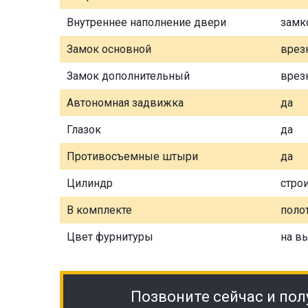
Внутреннее наполнение двери
замк
Замок основной
врез
Замок дополнительный
врез
Автономная задвижка
да
Глазок
да
Противосъемные штыри
да
Цилиндр
стро
В комплекте
полот
Цвет фурнитуры
на в
Позвоните сейчас и пол