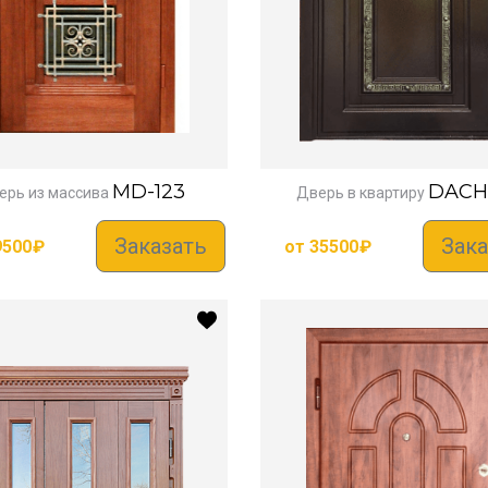
MD-123
DACH
ерь из массива
Дверь в квартиру
Заказать
Зака
9500
₽
от
35500
₽