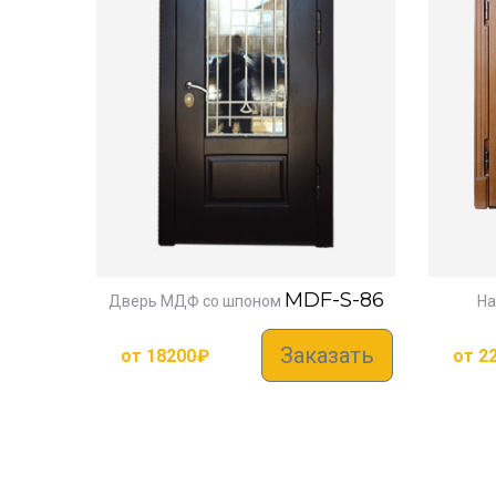
MDF-S-86
Дверь МДФ со шпоном
На
Заказать
от
18200
₽
от
2