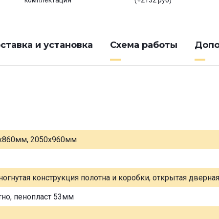
комплектация
(+2132 руб)
ставка и установка
Схема работы
Допо
х860мм, 2050х960мм
ногнутая конструкция полотна и коробки, открытая дверна
тно, пенопласт 53мм