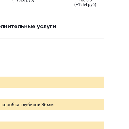
(+1920 руб)
160.0.0
(+1954 руб)
лнительные услуги
я коробка глубиной 86мм