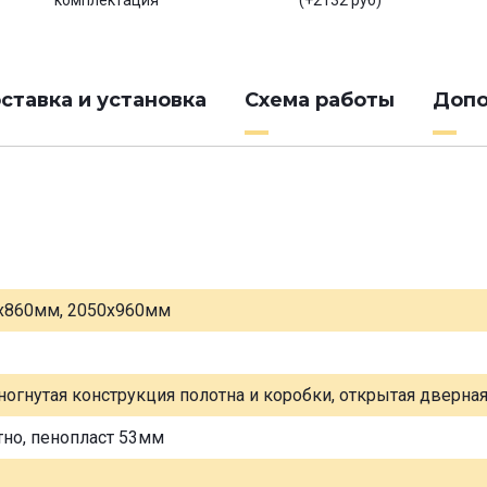
комплектация
(+2132 руб)
ставка и установка
Схема работы
Допо
х860мм, 2050х960мм
ногнутая конструкция полотна и коробки, открытая дверна
тно, пенопласт 53мм