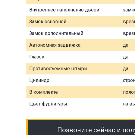
Внутреннее наполнение двери
замк
Замок основной
врез
Замок дополнительный
врез
Автономная задвижка
да
Глазок
да
Противосъемные штыри
да
Цилиндр
стро
В комплекте
полот
Цвет фурнитуры
на в
Позвоните сейчас и пол