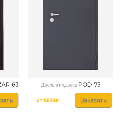
ZAR-63
POD-75
Дверь в подъезд
зать
Заказать
от
8800
₽