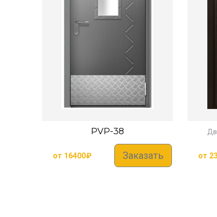
PVP-38
Дв
Заказать
от
16400
₽
от
2