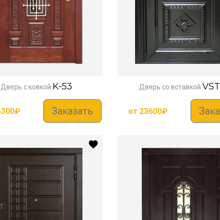
K-53
VST
Дверь с ковкой
Дверь со вставкой
Заказать
Зака
5300
₽
от
23600
₽