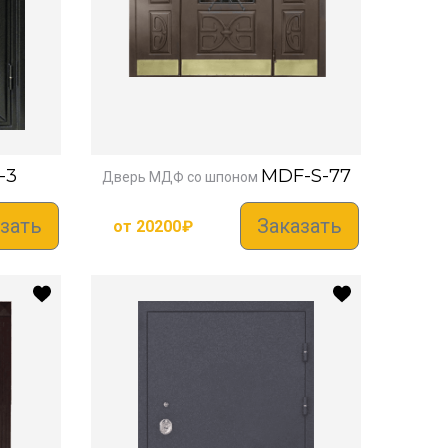
-3
MDF-S-77
Дверь МДФ со шпоном
зать
Заказать
от
20200
₽