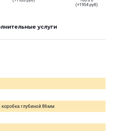
(+1920 руб)
160.0.0
(+1954 руб)
лнительные услуги
я коробка глубиной 86мм