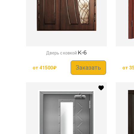
K-6
Дверь с ковкой
Заказать
от
41500
₽
от
3