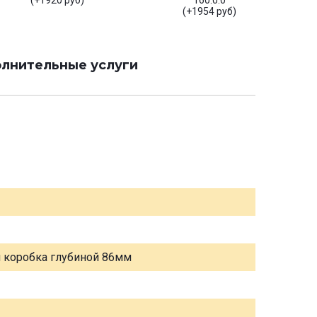
(+1920 руб)
160.0.0
(+1954 руб)
лнительные услуги
я коробка глубиной 86мм