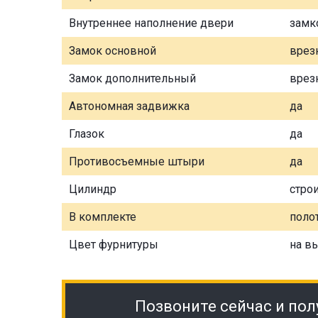
Внутреннее наполнение двери
замк
Замок основной
врез
Замок дополнительный
врез
Автономная задвижка
да
Глазок
да
Противосъемные штыри
да
Цилиндр
стро
В комплекте
полот
Цвет фурнитуры
на в
Позвоните сейчас и пол