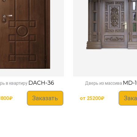
DACH-36
MD-1
рь в квартиру
Дверь из массива
Заказать
Зака
3800
₽
от
25200
₽