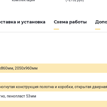
комплектация
(+2132 руб)
ставка и установка
Схема работы
Допо
х860мм, 2050х960мм
ногнутая конструкция полотна и коробки, открытая дверна
тно, пенопласт 53мм