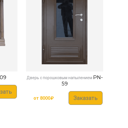
09
PN-
Дверь с порошковым напылением
59
зать
Заказать
от
8000
₽