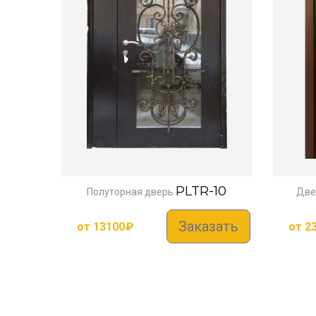
PLTR-10
Полуторная дверь
Две
Заказать
от
13100
₽
от
2