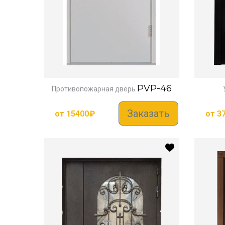
PVP-46
Противопожарная дверь
Заказать
от
15400
₽
от
3