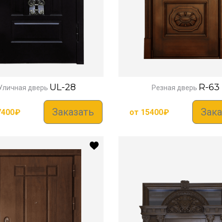
UL-28
R-63
Уличная дверь
Резная дверь
Заказать
Зака
7400
₽
от
15400
₽