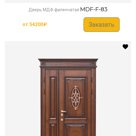
MDF-F-83
Дверь МДФ филенчатая
Заказать
от
54200
₽