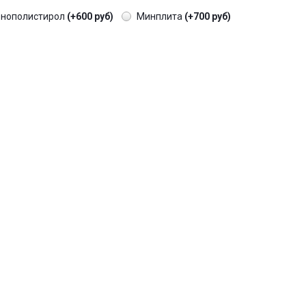
енополистирол
(+600 руб)
Минплита
(+700 руб)