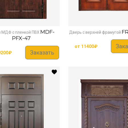
MDF-
FR
 МДФ с пленкой ПВХ
Дверь с верхней фрамугой
PFX-47
Зака
от
11400
₽
Заказать
9200
₽