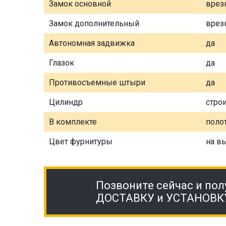
Замок основной
врез
Замок дополнительный
врез
Автономная задвижка
да
Глазок
да
Противосъемные штыри
да
Цилиндр
стро
В комплекте
полот
Цвет фурнитуры
на в
Позвоните сейчас и пол
ДОСТАВКУ и УСТАНОВК