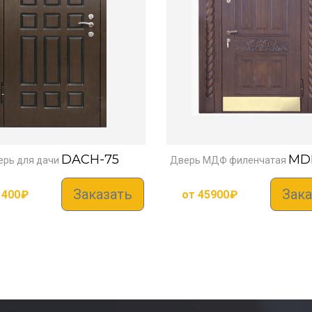
DACH-75
MDF
ерь для дачи
Дверь МДФ филенчатая
Заказать
Зака
1400
₽
от
45900
₽