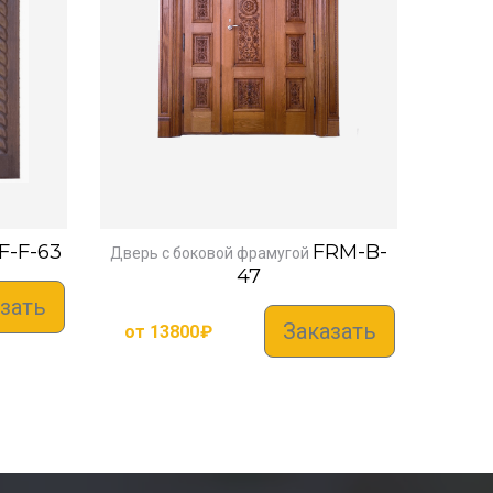
-F-63
FRM-B-
Дверь с боковой фрамугой
47
зать
Заказать
от
13800
₽