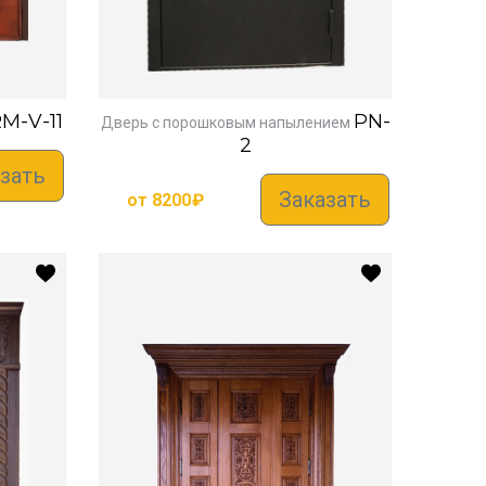
M-V-11
PN-
Дверь с порошковым напылением
2
зать
Заказать
от
8200
₽