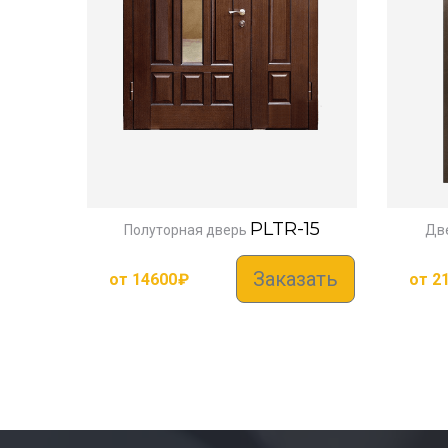
PLTR-15
Полуторная дверь
Дв
Заказать
от
14600
₽
от
2