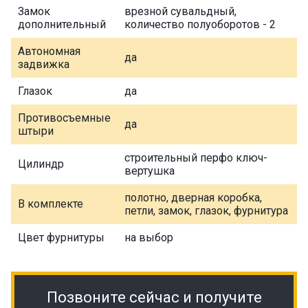
Замок
врезной сувальдный,
дополнительный
количество полуоборотов - 2
Автономная
да
задвижка
Глазок
да
Противосъемные
да
штыри
строительный перфо ключ-
Цилиндр
вертушка
полотно, дверная коробка,
В комплекте
петли, замок, глазок, фурнитура
Цвет фурнитуры
на выбор
Позвоните сейчас и получите