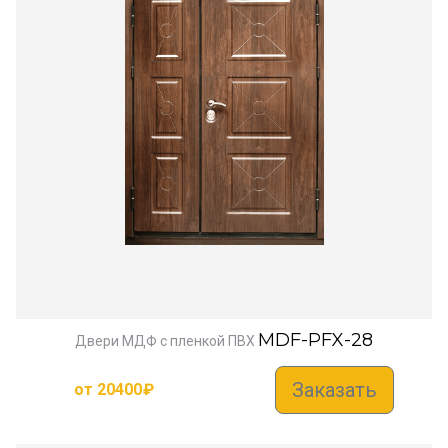
MDF-PFX-28
Двери МДФ с пленкой ПВХ
Заказать
от
20400
₽