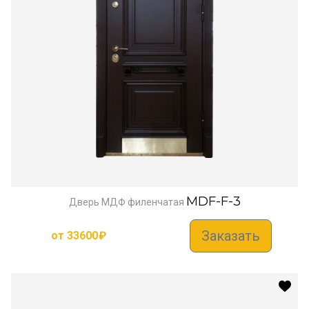
MDF-F-3
Дверь МДФ филенчатая
Заказать
от
33600
₽