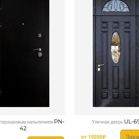
PN-
UL-6
 порошковым напылением
Уличная дверь
42
Зака
от
19200
₽