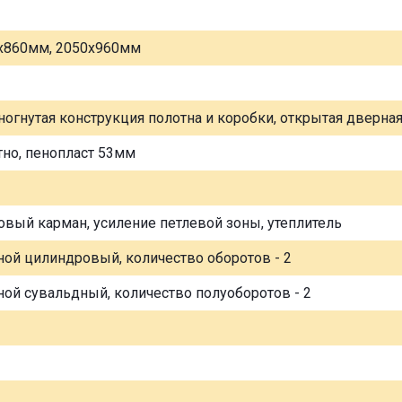
х860мм, 2050х960мм
ногнутая конструкция полотна и коробки, открытая дверна
тно, пенопласт 53мм
овый карман, усиление петлевой зоны, утеплитель
ной цилиндровый, количество оборотов - 2
ной сувальдный, количество полуоборотов - 2