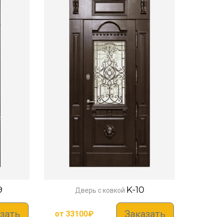
9
K-10
Дверь с ковкой
зать
Заказать
от
33100
₽