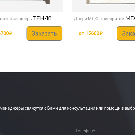
TEH-18
MD
ническая дверь
Двери МДФ с виноритом
Заказать
Зака
6700
₽
от
15600
₽
 менеджеры свяжутся с Вами для консультации или помощи в выбо