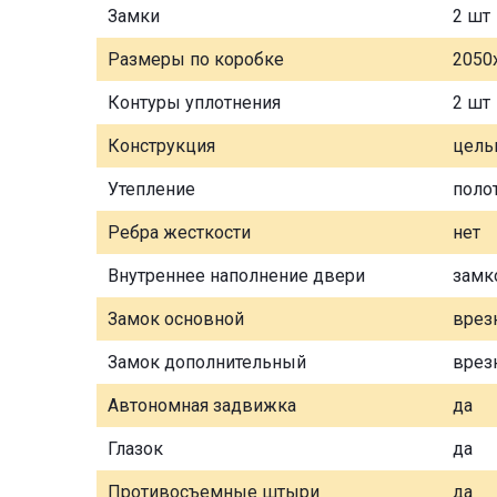
Замки
2 шт
Размеры по коробке
2050
Контуры уплотнения
2 шт
Конструкция
цель
Утепление
поло
Ребра жесткости
нет
Внутреннее наполнение двери
замк
Замок основной
врез
Замок дополнительный
врез
Автономная задвижка
да
Глазок
да
Противосъемные штыри
да