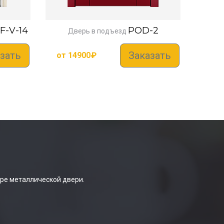
F-V-14
POD-2
Дверь в подъезд
зать
Заказать
от
14900
₽
ре металлической двери.