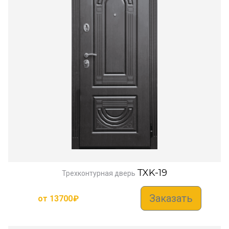
TXK-19
Трехконтурная дверь
Заказать
от
13700
₽