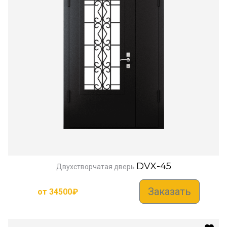
DVX-45
Двухстворчатая дверь
Заказать
от
34500
₽