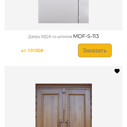
MDF-S-113
Дверь МДФ со шпоном
Заказать
от
10100
₽