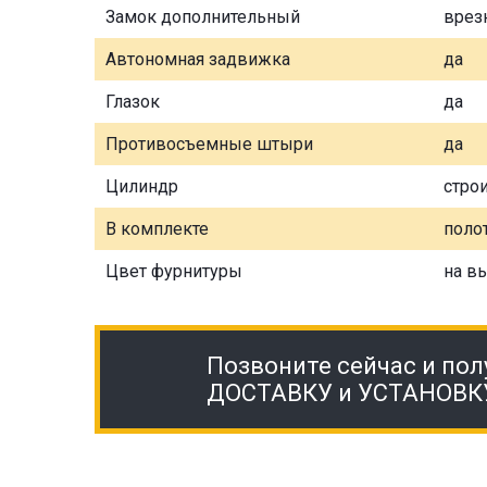
Замок дополнительный
врез
Автономная задвижка
да
Глазок
да
Противосъемные штыри
да
Цилиндр
стро
В комплекте
полот
Цвет фурнитуры
на в
Позвоните сейчас и пол
ДОСТАВКУ и УСТАНОВК