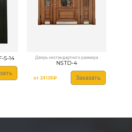
-S-14
Дверь нестандартного размера
NSTD-4
зать
Заказать
от
24100
₽