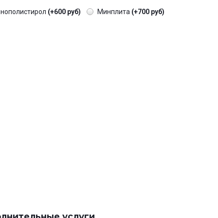
енополистирол
(+600 руб)
Минплита
(+700 руб)
лнительные услуги