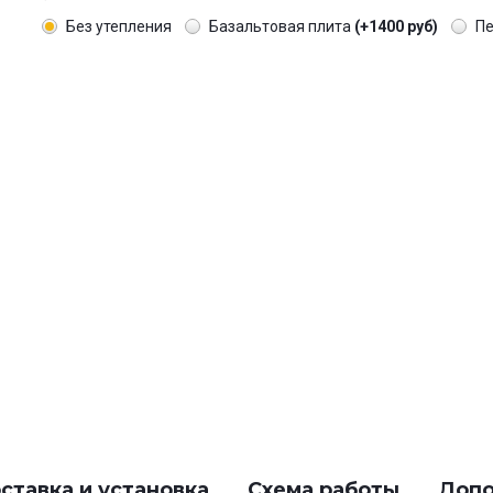
Без утепления
Базальтовая плита
(+1400 руб)
П
ставка и установка
Схема работы
Допо