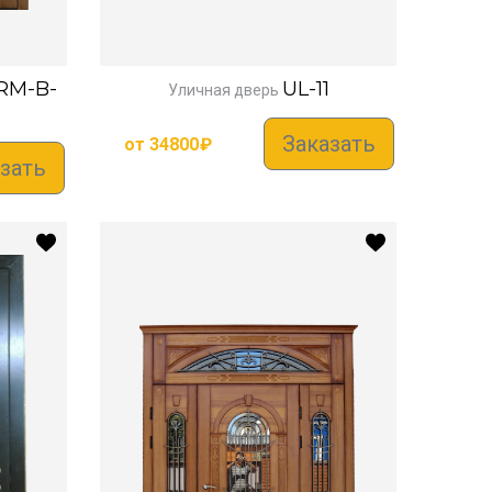
RM-B-
UL-11
Уличная дверь
Заказать
от
34800
₽
зать