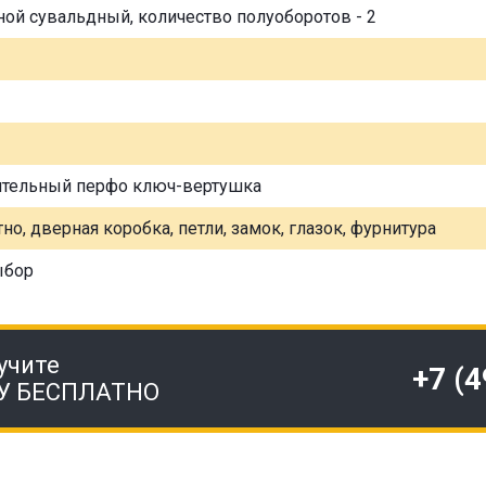
ной сувальдный, количество полуоборотов - 2
ительный перфо ключ-вертушка
но, дверная коробка, петли, замок, глазок, фурнитура
ыбор
учите
+7 (
У БЕСПЛАТНО