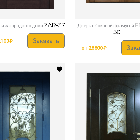
ZAR-37
F
ля загородного дома
Дверь с боковой фрамугой
30
Заказать
2100
₽
Зака
от
26600
₽