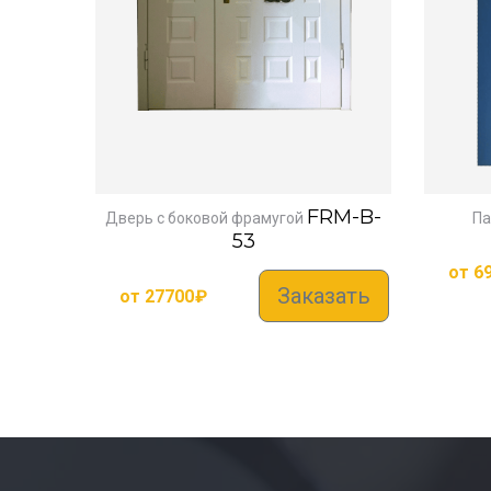
FRM-B-
Дверь с боковой фрамугой
Па
53
от
6
Заказать
от
27700
₽