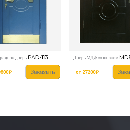
PAD-113
MDF
радная дверь
Дверь МДФ со шпоном
Заказать
Зака
9800
₽
от
27200
₽