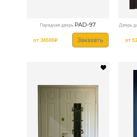
PAD-97
Парадная дверь
Дверь д
Заказать
от
36500
₽
от
5