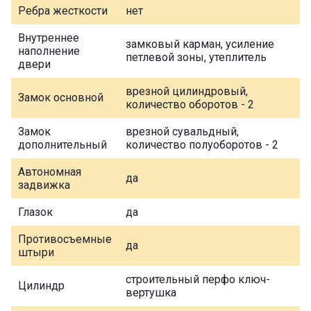
Ребра жесткости
нет
Внутреннее
замковый карман, усиление
наполнение
петлевой зоны, утеплитель
двери
врезной цилиндровый,
Замок основной
количество оборотов - 2
Замок
врезной сувальдный,
дополнительный
количество полуоборотов - 2
Автономная
да
задвижка
Глазок
да
Противосъемные
да
штыри
строительный перфо ключ-
Цилиндр
вертушка