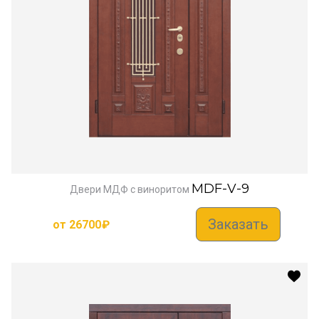
MDF-V-9
Двери МДФ с виноритом
Заказать
от
26700
₽