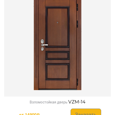
VZM-14
Взломостойкая дверь
Заказать
от
14900
₽