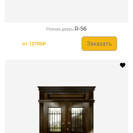
R-56
Резная дверь
Заказать
от
12700
₽