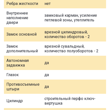
Ребра жесткости
нет
Внутреннее
замковый карман, усиление
наполнение
петлевой зоны, утеплитель
двери
врезной цилиндровый,
Замок основной
количество оборотов - 2
Замок
врезной сувальдный,
дополнительный
количество полуоборотов - 2
Автономная
да
задвижка
Глазок
да
Противосъемные
да
штыри
строительный перфо ключ-
Цилиндр
вертушка