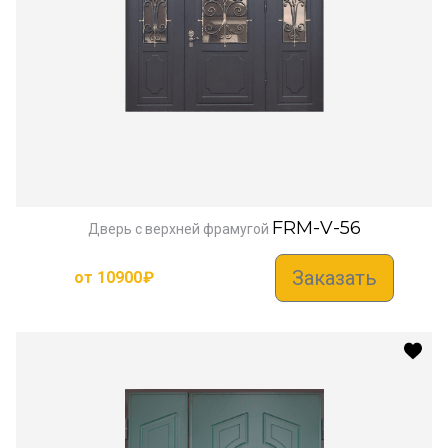
FRM-V-56
Дверь с верхней фрамугой
Заказать
от
10900
₽