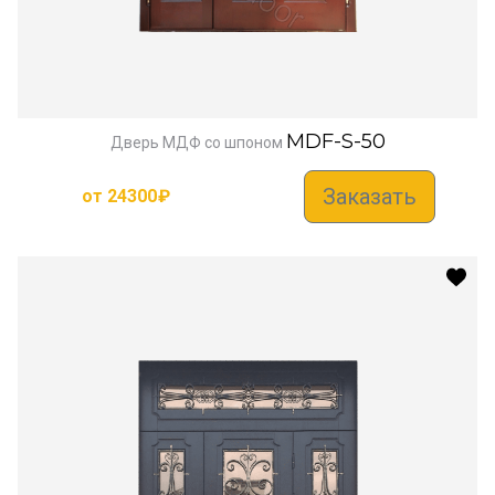
MDF-S-50
Дверь МДФ со шпоном
Заказать
от
24300
₽