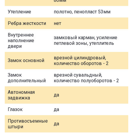
86мм
Утепление
полотно, пенопласт 53мм
Ребра жесткости
нет
Внутреннее
замковый карман, усиление
наполнение
петлевой зоны, утеплитель
двери
врезной цилиндровый,
Замок основной
количество оборотов - 2
Замок
врезной сувальдный,
дополнительный
количество полуоборотов - 2
Автономная
да
задвижка
Глазок
да
Противосъемные
да
штыри