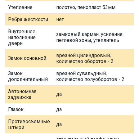
Утепление
полотно, пенопласт 53мм
Ребра жесткости
нет
Внутреннее
замковый карман, усиление
наполнение
петлевой зоны, утеплитель
двери
врезной цилиндровый,
Замок основной
количество оборотов - 2
Замок
врезной сувальдный,
дополнительный
количество полуоборотов - 2
Автономная
да
задвижка
Глазок
да
Противосъемные
да
штыри