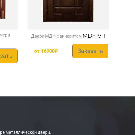
змера
MDF-V-1
Двери МДФ с виноритом
Заказать
от
16900
₽
зать
ре металлической двери.