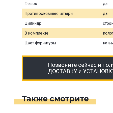
Глазок
да
Противосъемные штыри
да
Цилиндр
стро
В комплекте
полот
Цвет фурнитуры
на в
Позвоните сейчас и пол
ДОСТАВКУ и УСТАНОВК
Также смотрите