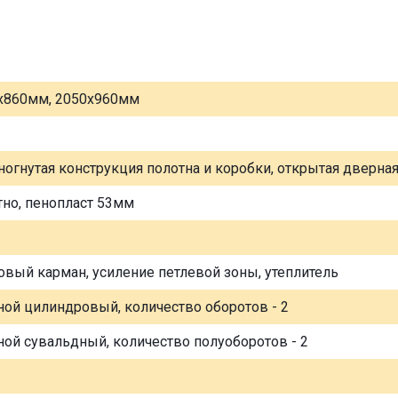
х860мм, 2050х960мм
ногнутая конструкция полотна и коробки, открытая дверна
тно, пенопласт 53мм
овый карман, усиление петлевой зоны, утеплитель
ной цилиндровый, количество оборотов - 2
ной сувальдный, количество полуоборотов - 2