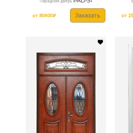
PAD-51
Парадная дверь
Заказать
от
80400
₽
от
2