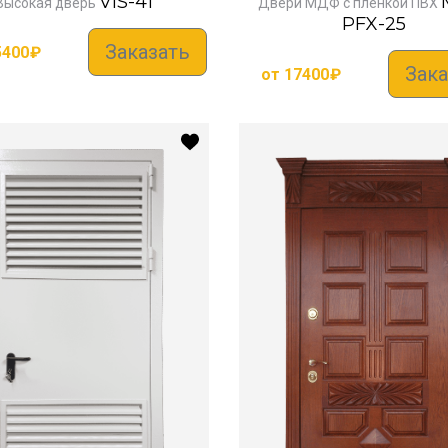
VIS-41
Высокая дверь
Двери МДФ с пленкой ПВХ
PFX-25
Заказать
5400
₽
Зака
от
17400
₽