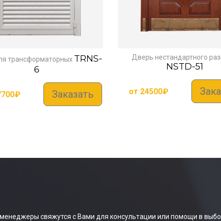
TRNS-
Дверь нестандартного ра
ля трансформаторных
NSTD-51
6
Зака
от
24500
₽
Заказать
7700
₽
 менеджеры свяжутся с Вами для консультации или помощи в выбо