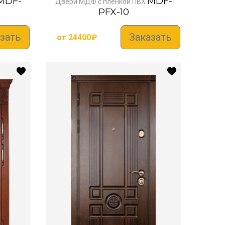
MDF-
MDF-
Двери МДФ с пленкой ПВХ
PFX-10
зать
Заказать
от
24400
₽