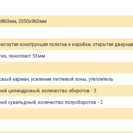
х860мм, 2050х960мм
ногнутая конструкция полотна и коробки, открытая дверна
тно, пенопласт 53мм
овый карман, усиление петлевой зоны, утеплитель
ной цилиндровый, количество оборотов - 2
ной сувальдный, количество полуоборотов - 2