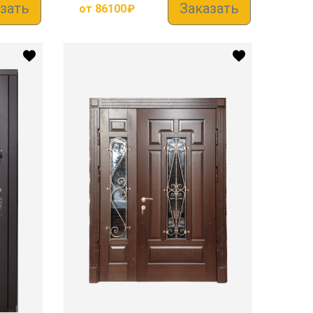
зать
Заказать
от
86100
₽