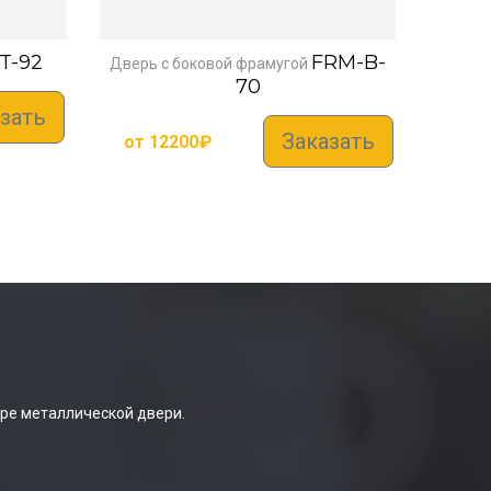
T-92
FRM-B-
Дверь с боковой фрамугой
70
зать
Заказать
от
12200
₽
ре металлической двери.