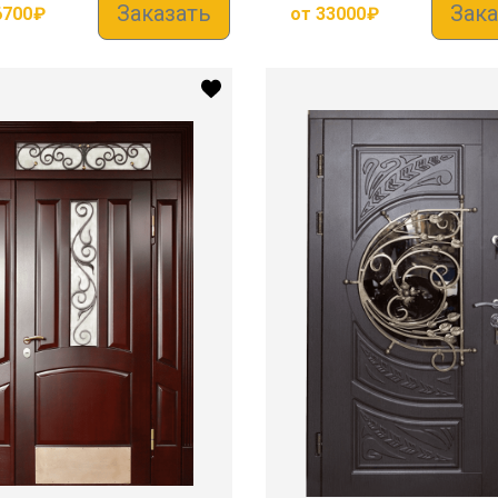
Заказать
Зака
6700
₽
от
33000
₽