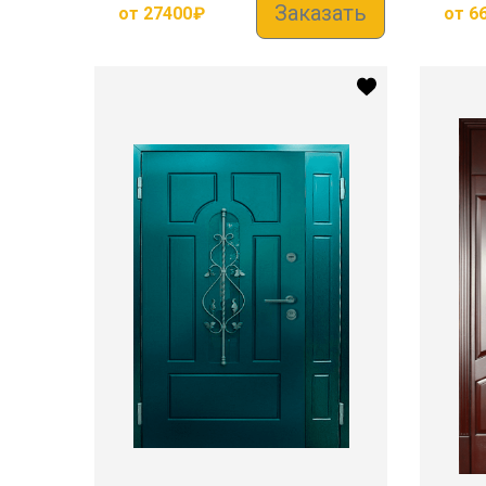
Заказать
от
27400
₽
от
6