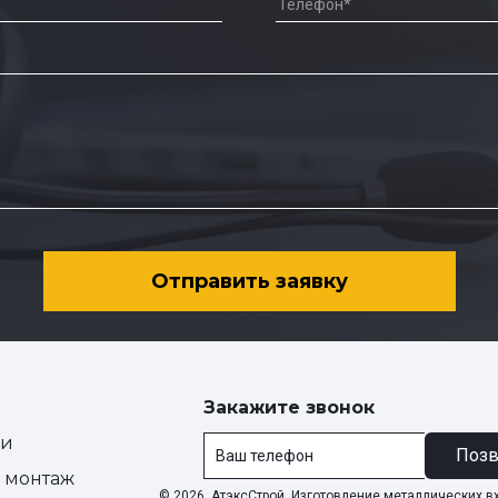
Отправить заявку
Закажите звонок
ии
Позв
и монтаж
© 2026. АтэксСтрой. Изготовление металлических в