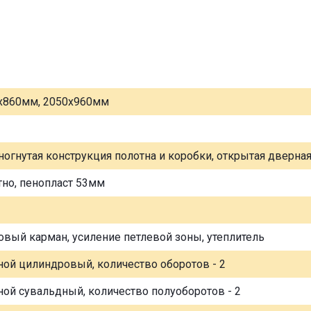
х860мм, 2050х960мм
ногнутая конструкция полотна и коробки, открытая дверна
тно, пенопласт 53мм
овый карман, усиление петлевой зоны, утеплитель
ной цилиндровый, количество оборотов - 2
ной сувальдный, количество полуоборотов - 2