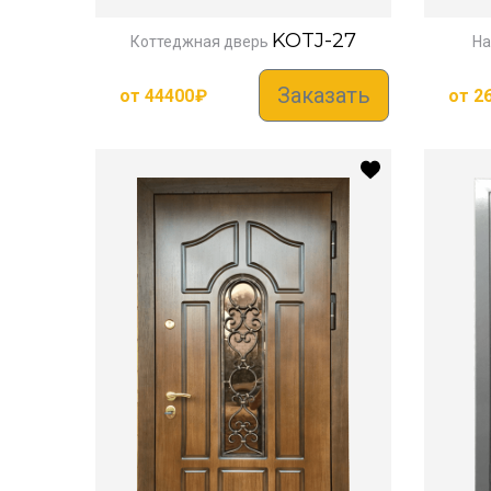
KOTJ-27
Коттеджная дверь
На
Заказать
от
44400
₽
от
2