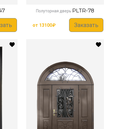
47
PLTR-78
Полуторная дверь
зать
Заказать
от
13100
₽