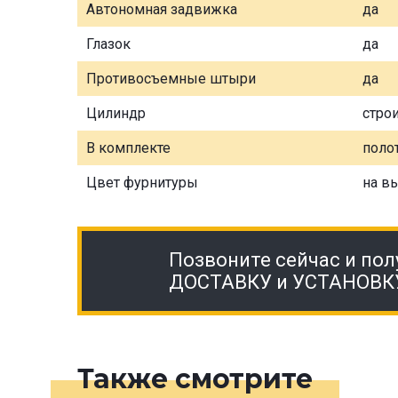
Автономная задвижка
да
Глазок
да
Противосъемные штыри
да
Цилиндр
стро
В комплекте
полот
Цвет фурнитуры
на в
Позвоните сейчас и пол
ДОСТАВКУ и УСТАНОВК
Также смотрите