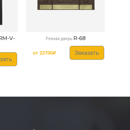
RM-V-
R-68
Резная дверь
Заказать
от
23700
₽
зать