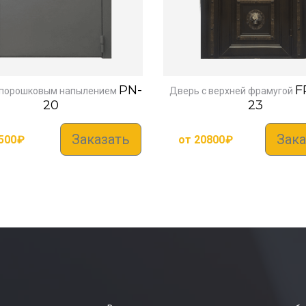
PN-
F
 порошковым напылением
Дверь с верхней фрамугой
20
23
Заказать
Зака
500
₽
от
20800
₽