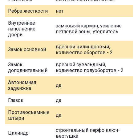
Ребра жесткости
нет
Внутреннее
замковый карман, усиление
наполнение
петлевой зоны, утеплитель
двери
врезной цилиндровый,
Замок основной
количество оборотов - 2
Замок
врезной сувальдный,
дополнительный
количество полуоборотов - 2
Автономная
да
задвижка
Глазок
да
Противосъемные
да
штыри
строительный перфо ключ-
Цилиндр
вертушка