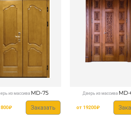
MD-75
MD-
ерь из массива
Дверь из массива
Заказать
Зака
1800
₽
от
19200
₽