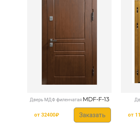
MDF-F-13
Дверь МДФ филенчатая
Дв
Заказать
от
32400
₽
от
1