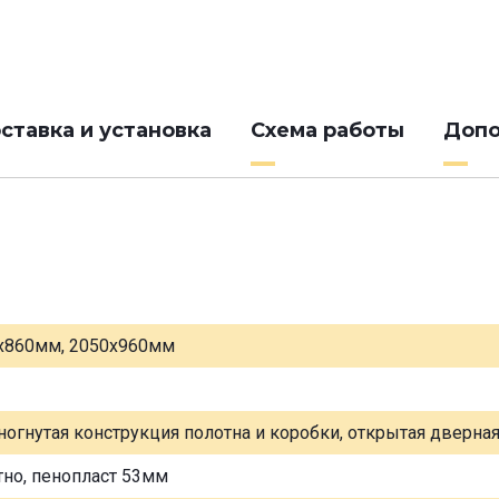
ставка и установка
Схема работы
Допо
х860мм, 2050х960мм
ногнутая конструкция полотна и коробки, открытая дверна
тно, пенопласт 53мм