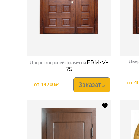
FRM-V-
Двер
Дверь с верхней фрамугой
75
от
4
Заказать
от
14700
₽