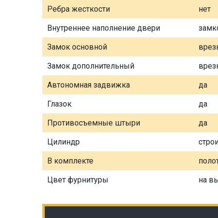
Ребра жесткости
нет
Внутреннее наполнение двери
замк
Замок основной
врез
Замок дополнительный
врез
Автономная задвижка
да
Глазок
да
Противосъемные штыри
да
Цилиндр
стро
В комплекте
полот
Цвет фурнитуры
на в