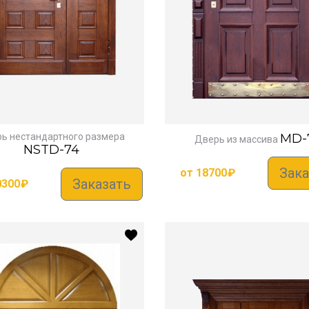
ь нестандартного размера
MD-
Дверь из массива
NSTD-74
Зака
от
18700
₽
Заказать
0300
₽