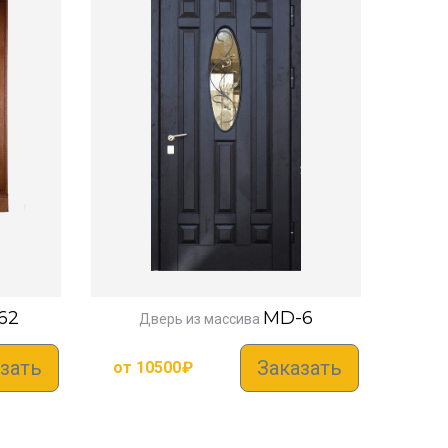
62
MD-6
Дверь из массива
зать
Заказать
от
10500
₽