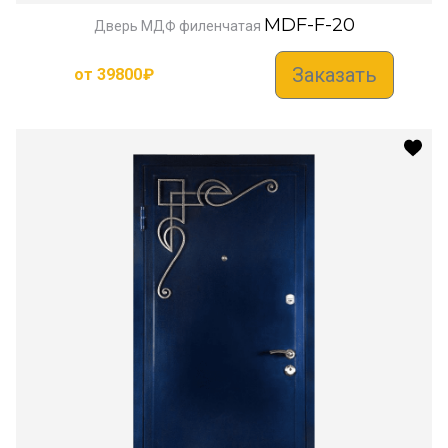
MDF-F-20
Дверь МДФ филенчатая
Заказать
от
39800
₽