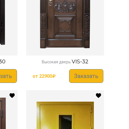
30
VIS-32
Высокая дверь
зать
Заказать
от
22900
₽