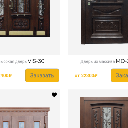
VIS-30
MD-
Высокая дверь
Дверь из массива
Заказать
Зака
3400
₽
от
22300
₽