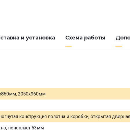
ставка и установка
Схема работы
Допо
х860мм, 2050х960мм
ногнутая конструкция полотна и коробки, открытая дверна
тно, пенопласт 53мм