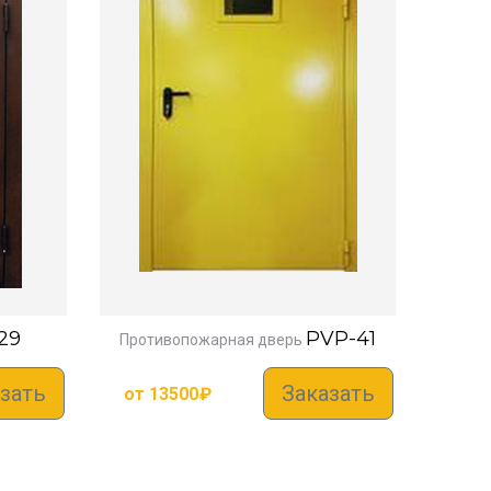
29
PVP-41
Противопожарная дверь
зать
Заказать
от
13500
₽