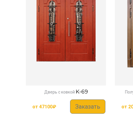
K-69
Дверь с ковкой
Пол
Заказать
от
47100
₽
от
2