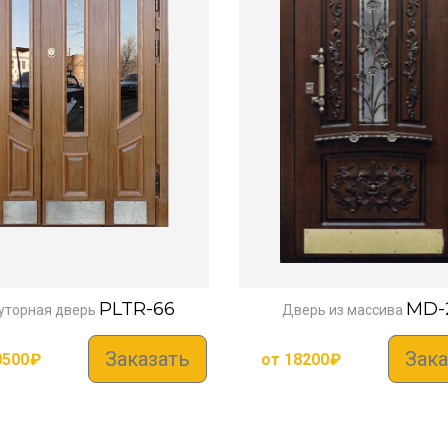
PLTR-66
MD-
уторная дверь
Дверь из массива
Заказать
Зака
0500
₽
от
18200
₽