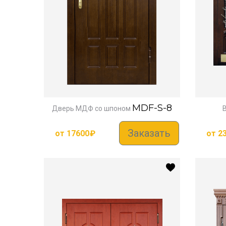
MDF-S-8
Дверь МДФ со шпоном
Заказать
от
17600
₽
от
2