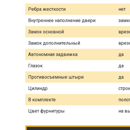
Ребра жесткости
нет
Внутреннее наполнение двери
замк
Замок основной
врез
Замок дополнительный
врез
Автономная задвижка
да
Глазок
да
Противосъемные штыри
да
Цилиндр
стро
В комплекте
полот
Цвет фурнитуры
на в