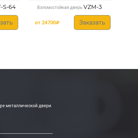
-S-64
VZM-3
Взломостойкая дверь
зать
Заказать
от
24700
₽
ре металлической двери.