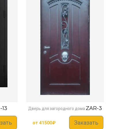
-13
ZAR-3
Дверь для загородного дома
зать
Заказать
от
41500
₽