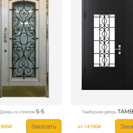
S-5
TAMB
Дверь со стеклом
Тамбурная дверь
Заказать
Зака
5900
₽
от
14100
₽