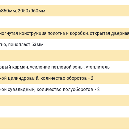
х860мм, 2050х960мм
ногнутая конструкция полотна и коробки, открытая дверна
тно, пенопласт 53мм
овый карман, усиление петлевой зоны, утеплитель
ной цилиндровый, количество оборотов - 2
ной сувальдный, количество полуоборотов - 2