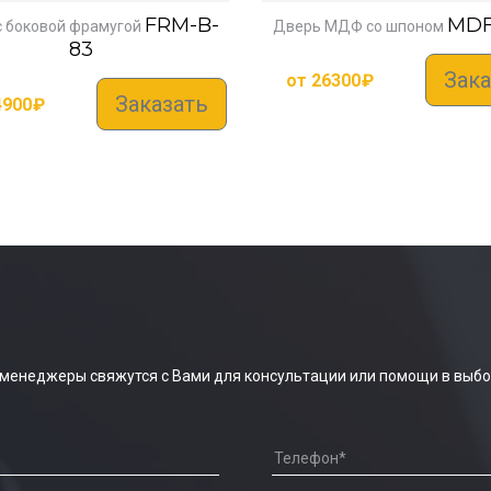
FRM-B-
MDF
с боковой фрамугой
Дверь МДФ со шпоном
83
Зака
от
26300
₽
Заказать
4900
₽
 менеджеры свяжутся с Вами для консультации или помощи в выбо