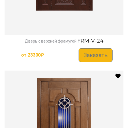
FRM-V-24
Дверь с верхней фрамугой
Заказать
от
23300
₽