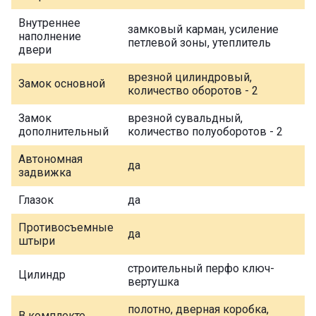
Внутреннее
замковый карман, усиление
наполнение
петлевой зоны, утеплитель
двери
врезной цилиндровый,
Замок основной
количество оборотов - 2
Замок
врезной сувальдный,
дополнительный
количество полуоборотов - 2
Автономная
да
задвижка
Глазок
да
Противосъемные
да
штыри
строительный перфо ключ-
Цилиндр
вертушка
полотно, дверная коробка,
В комплекте