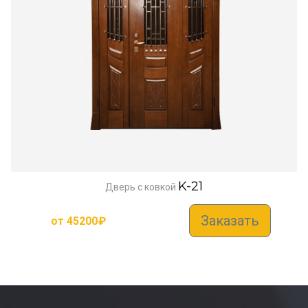
K-21
Дверь с ковкой
Заказать
от
45200
₽