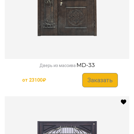
MD-33
Дверь из массива
Заказать
от
23100
₽